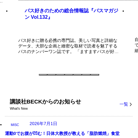
ビ
バス好きのための総合情報誌『バスマガジ
ン Vol.132』
バス好きに贈る必携の専門誌。美しい写真と詳細な
データ、大胆な企画と緻密な取材で読者を魅了する
バスのナンバーワン誌です。 「ますますバスが好き
になる!」記事が満載! 【お知らせ】電子書籍でも配
信中です。ぜひご利用ください!! ■CONTENTS■ ■
おじゃまします！バス会社潜入レポートvol.132[宮崎
交通] ■バスづくりの新勢力から あれから2年！
スカイレールを代替した「みどり坂タウンバス
講談社BECKからのお知らせ
一覧
What's New
2026年7月1日
MISC
運動0でお腹が凹む！日体大教授が教える「脂肪燃焼」食堂